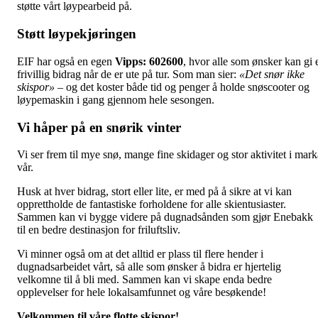
støtte vårt løypearbeid på.
Støtt løypekjøringen
EIF har også en egen
Vipps: 602600
, hvor alle som ønsker kan gi 
frivillig bidrag når de er ute på tur. Som man sier:
«Det snør ikke
skispor»
– og det koster både tid og penger å holde snøscooter og
løypemaskin i gang gjennom hele sesongen.
Vi håper på en snørik vinter
Vi ser frem til mye snø, mange fine skidager og stor aktivitet i mark
vår.
Husk at hver bidrag, stort eller lite, er med på å sikre at vi kan
opprettholde de fantastiske forholdene for alle skientusiaster.
Sammen kan vi bygge videre på dugnadsånden som gjør Enebakk
til en bedre destinasjon for friluftsliv.
Vi minner også om at det alltid er plass til flere hender i
dugnadsarbeidet vårt, så alle som ønsker å bidra er hjertelig
velkomne til å bli med. Sammen kan vi skape enda bedre
opplevelser for hele lokalsamfunnet og våre besøkende!
Velkommen til våre flotte skispor!