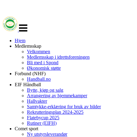
Veksle
navigasjon
Hjem
Medlemsskap
Velkommen
Medlemsskap i idrettsforeningen
Bli med i Spond
Økonomisk støtte
Forbund (NHF)
Handball.no
EIF Håndball
Bytte, kjøp og salg
Arrangering av hjemmekamper
Hallvakter
Samtykke-erklæring for bruk av bilder
Rekrutteringsplan 2024-2025
Flatebycup 2025
Rutiner (EIFH)
Comet sport
Ny utstyrsleverandør