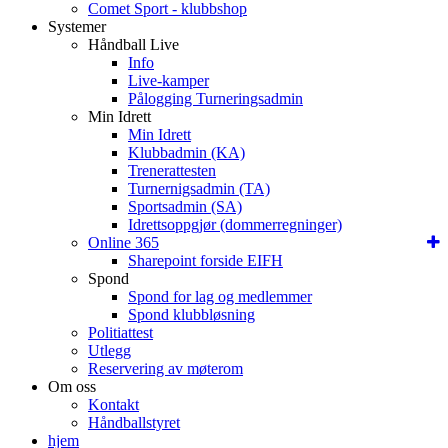
Comet Sport - klubbshop
Systemer
Håndball Live
Info
Live-kamper
Pålogging Turneringsadmin
Min Idrett
Min Idrett
Klubbadmin (KA)
Trenerattesten
Turnernigsadmin (TA)
Sportsadmin (SA)
Idrettsoppgjør (dommerregninger)
Online 365
Sharepoint forside EIFH
Spond
Spond for lag og medlemmer
Spond klubbløsning
Politiattest
Utlegg
Reservering av møterom
Om oss
Kontakt
Håndballstyret
hjem