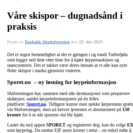
Våre skispor – dugnadsånd i
praksis
Postet av
Enebakk Idrettsforening
den
22. des 2025
Det er ingen hemmelighet at det er gjengen i og rundt Turbofjøla
som legger ned time etter time for å kjøre løypemaskinen og
snøscooteren. Det er takket være deres innsats at vi alle kan nyte
flotte skispor i marka gjennom vinteren.
Sporet.no
– ny løsning for løypeinformasjon
Skiforeningen har, sammen med alle destinasjoner som preparerer
skiløyper, samlet løypeinformasjonen på én felles
plattform:
Sporet.no
. Tidligere kunne man sjekke løypestatus grati
via Skiforeningen, men nå krever tjenesten et abonnement på
150
kroner
for å se når sporene sist ble kjørt.
Laster du ned appen
SPORET
og registrerer deg, kan du velge
EI
som løypelag. Da mottar EIF noen kroner i retur – en enkel måte å