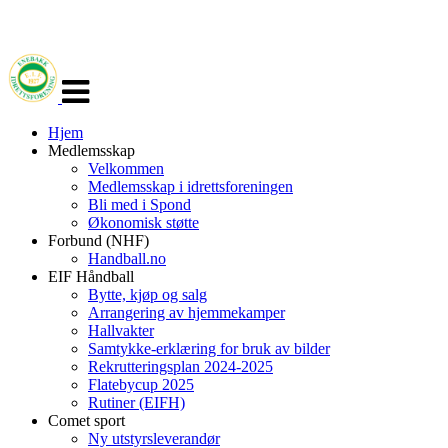
Veksle
navigasjon
Hjem
Medlemsskap
Velkommen
Medlemsskap i idrettsforeningen
Bli med i Spond
Økonomisk støtte
Forbund (NHF)
Handball.no
EIF Håndball
Bytte, kjøp og salg
Arrangering av hjemmekamper
Hallvakter
Samtykke-erklæring for bruk av bilder
Rekrutteringsplan 2024-2025
Flatebycup 2025
Rutiner (EIFH)
Comet sport
Ny utstyrsleverandør