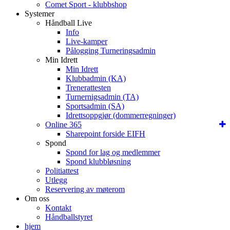
Comet Sport - klubbshop
Systemer
Håndball Live
Info
Live-kamper
Pålogging Turneringsadmin
Min Idrett
Min Idrett
Klubbadmin (KA)
Trenerattesten
Turnernigsadmin (TA)
Sportsadmin (SA)
Idrettsoppgjør (dommerregninger)
Online 365
Sharepoint forside EIFH
Spond
Spond for lag og medlemmer
Spond klubbløsning
Politiattest
Utlegg
Reservering av møterom
Om oss
Kontakt
Håndballstyret
hjem