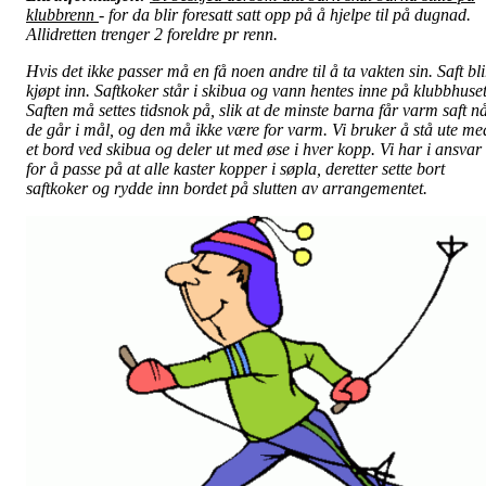
klubbrenn
- for da blir foresatt satt opp på å hjelpe til på dugnad.
Allidretten trenger 2 foreldre pr renn.
Hvis det ikke passer må en få noen andre til å ta vakten sin. Saft bli
kjøpt inn. Saftkoker står i skibua og vann hentes inne på klubbhuset
Saften må settes tidsnok på, slik at de minste barna får varm saft n
de går i mål, og den må ikke være for varm. Vi bruker å stå ute me
et bord ved skibua og deler ut med øse i hver kopp. Vi har i ansvar
for å passe på at alle kaster kopper i søpla, deretter sette bort
saftkoker og rydde inn bordet på slutten av arrangementet.