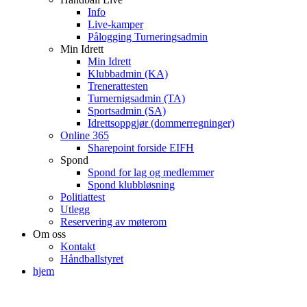
Info
Live-kamper
Pålogging Turneringsadmin
Min Idrett
Min Idrett
Klubbadmin (KA)
Trenerattesten
Turnernigsadmin (TA)
Sportsadmin (SA)
Idrettsoppgjør (dommerregninger)
Online 365
Sharepoint forside EIFH
Spond
Spond for lag og medlemmer
Spond klubbløsning
Politiattest
Utlegg
Reservering av møterom
Om oss
Kontakt
Håndballstyret
hjem