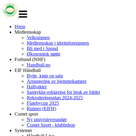
Veksle
navigasjon
Hjem
Medlemsskap
Velkommen
Medlemsskap i idrettsforeningen
Bli med i Spond
Økonomisk støtte
Forbund (NHF)
Handball.no
EIF Håndball
Bytte, kjøp og salg
Arrangering av hjemmekamper
Hallvakter
Samtykke-erklæring for bruk av bilder
Rekrutteringsplan 2024-2025
Flatebycup 2025
Rutiner (EIFH)
Comet sport
Ny utstyrsleverandør
Comet Sport - klubbshop
Systemer
Håndball Live