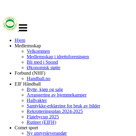
Veksle
navigasjon
Hjem
Medlemsskap
Velkommen
Medlemsskap i idrettsforeningen
Bli med i Spond
Økonomisk støtte
Forbund (NHF)
Handball.no
EIF Håndball
Bytte, kjøp og salg
Arrangering av hjemmekamper
Hallvakter
Samtykke-erklæring for bruk av bilder
Rekrutteringsplan 2024-2025
Flatebycup 2025
Rutiner (EIFH)
Comet sport
Ny utstyrsleverandør