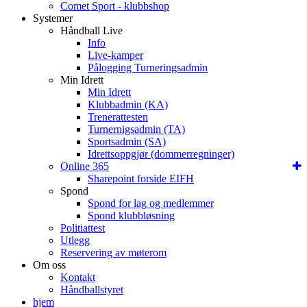
Comet Sport - klubbshop
Systemer
Håndball Live
Info
Live-kamper
Pålogging Turneringsadmin
Min Idrett
Min Idrett
Klubbadmin (KA)
Trenerattesten
Turnernigsadmin (TA)
Sportsadmin (SA)
Idrettsoppgjør (dommerregninger)
Online 365
Sharepoint forside EIFH
Spond
Spond for lag og medlemmer
Spond klubbløsning
Politiattest
Utlegg
Reservering av møterom
Om oss
Kontakt
Håndballstyret
hjem