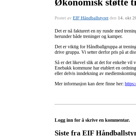
Økonomisk støtte ti
Postet av
EIF Håndballstyret
den
14. okt 2
Det er nå fakturert en ny runde med trenings
herunder både treninger og kamper.
Det er viktig for Håndballgruppa at trening
drive gruppa. Vi setter derfor pris på at dis
Så er det likevel slik at det for enkelte vi
Enebakk kommune har etablert en ordning de
eller delvis inndekning av medlemskontingent
Mer informasjon kan dere finne her:
https
Logg inn for å skrive en kommentar.
Siste fra EIF Håndballsty