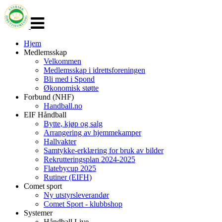
Veksle
navigasjon
Hjem
Medlemsskap
Velkommen
Medlemsskap i idrettsforeningen
Bli med i Spond
Økonomisk støtte
Forbund (NHF)
Handball.no
EIF Håndball
Bytte, kjøp og salg
Arrangering av hjemmekamper
Hallvakter
Samtykke-erklæring for bruk av bilder
Rekrutteringsplan 2024-2025
Flatebycup 2025
Rutiner (EIFH)
Comet sport
Ny utstyrsleverandør
Comet Sport - klubbshop
Systemer
Håndball Live