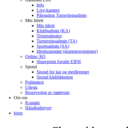
Info
Live-kamper
Pålogging Turneringsadmin
Min Idrett
Min Idrett
Klubbadmin (KA)
Trenerattesten
Turnernigsadmin (TA)
Sportsadmin (SA)
Idrettsoppgjør (dommerregninger)
Online 365
Sharepoint forside EIFH
Spond
Spond for lag og medlemmer
Spond klubbløsning
Politiattest
Utlegg
Reservering av møterom
Om oss
Kontakt
Håndballstyret
hjem