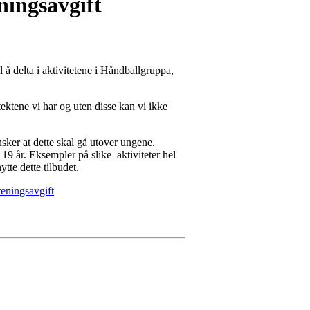
ningsavgift
l å delta i aktivitetene i Håndballgruppa,
tektene vi har og uten disse kan vi ikke
nsker at dette skal gå utover ungene.
19 år. Eksempler på slike aktiviteter hel
tte dette tilbudet.
reningsavgift