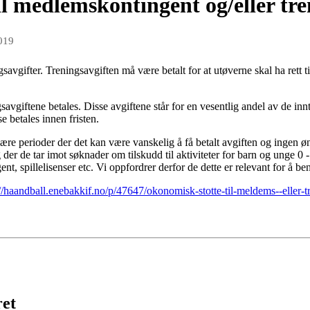
l medlemskontingent og/eller tre
019
avgifter. Treningsavgiften må være betalt for at utøverne skal ha rett ti
savgiftene betales. Disse avgiftene står for en vesentlig andel av de inn
se betales innen fristen.
l være perioder der det kan være vanskelig å få betalt avgiften og ingen ø
r de tar imot søknader om tilskudd til aktiviteter for barn og unge 0 - 
, spillelisenser etc. Vi oppfordrer derfor de dette er relevant for å beny
://haandball.enebakkif.no/p/47647/okonomisk-stotte-til-meldems--eller-t
ret