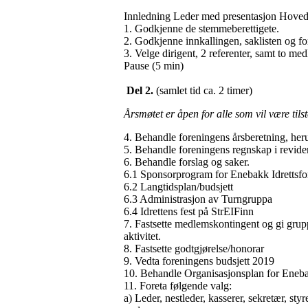
Innledning Leder med presentasjon Hovedst
1. Godkjenne de stemmeberettigete.
2. Godkjenne innkallingen, saklisten og fo
3. Velge dirigent, 2 referenter, samt to me
Pause (5 min)
Del 2.
(samlet tid ca. 2 timer)
Årsmøtet er åpen for alle som vil være ti
4. Behandle foreningens årsberetning, her
5. Behandle foreningens regnskap i revider
6. Behandle forslag og saker.
6.1 Sponsorprogram for Enebakk Idrettsf
6.2 Langtidsplan/budsjett
6.3 Administrasjon av Turngruppa
6.4 Idrettens fest på StrEIFinn
7. Fastsette medlemskontingent og gi gruppe
aktivitet.
8. Fastsette godtgjørelse/honorar
9. Vedta foreningens budsjett 2019
10. Behandle Organisasjonsplan for Eneba
11. Foreta følgende valg:
a) Leder, nestleder, kasserer, sekretær, s