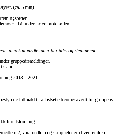
yret. (ca. 5 min)
rretningsorden.
dlemmer til å underskrive protokollen.
lstede, men kun medlemmer har tale- og stemmerett
.
under gruppeårsmeldinger.
t stand.
orening 2018 – 2021
styrene fullmakt til å fastsette treningsavgift for gruppens
kk Idrettsforening
tyremedlem 2, varamedlem og Gruppeleder i hver av de 6