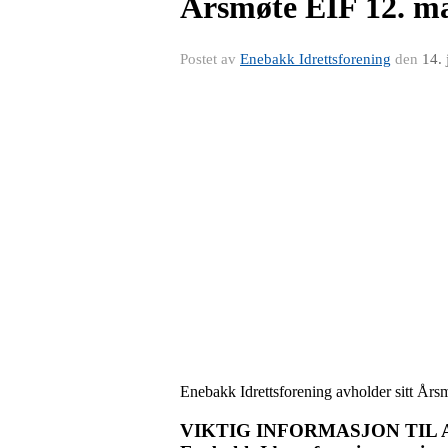
Årsmøte EIF 12. m
Postet av
Enebakk Idrettsforening
den
14.
Enebakk Idrettsforening avholder sitt Års
VIKTIG INFORMASJON TIL 