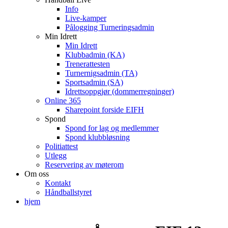
Info
Live-kamper
Pålogging Turneringsadmin
Min Idrett
Min Idrett
Klubbadmin (KA)
Trenerattesten
Turnernigsadmin (TA)
Sportsadmin (SA)
Idrettsoppgjør (dommerregninger)
Online 365
Sharepoint forside EIFH
Spond
Spond for lag og medlemmer
Spond klubbløsning
Politiattest
Utlegg
Reservering av møterom
Om oss
Kontakt
Håndballstyret
hjem