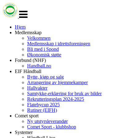
Veksle
navigasjon
Hjem
Medlemsskap
Velkommen
Medlemsskap i idrettsforeningen
Bli med i Spond
Økonomisk støtte
Forbund (NHF)
Handball.no
EIF Håndball
Bytte, kjøp og salg
Arrangering av hjemmekamper
Hallvakter
Samtykke-erklæring for bruk av bilder
Rekrutteringsplan 2024-2025
Flatebycup 2025
Rutiner (EIFH)
Comet sport
Ny utstyrsleverandør
Comet Sport - klubbshop
Systemer
Håndball Live