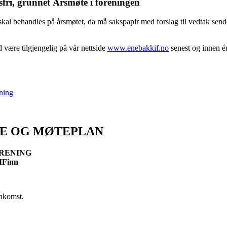
fri, grunnet Årsmøte i foreningen
l behandles på årsmøtet, da må sakspapir med forslag til vedtak sende
l være tilgjengelig på vår nettside
www.enebakkif.no
senest og innen é
ning
TE OG MØTEPLAN
RENING
EIFinn
ankomst.