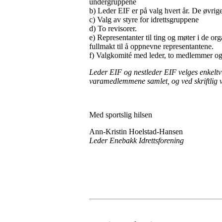
undergruppene
b) Leder EIF er på valg hvert år. De øvrig
c) Valg av styre for idrettsgruppene
d) To revisorer.
e) Representanter til ting og møter i de org
fullmakt til å oppnevne representantene.
f) Valgkomité med leder, to medlemmer og
Leder EIF og nestleder EIF velges enkeltv
varamedlemmene samlet, og ved skriftlig va
Med sportslig hilsen
Ann-Kristin Hoelstad-Hansen
Leder Enebakk Idrettsforening