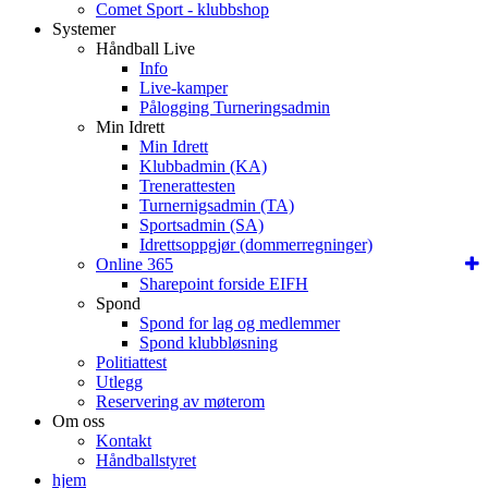
Comet Sport - klubbshop
Systemer
Håndball Live
Info
Live-kamper
Pålogging Turneringsadmin
Min Idrett
Min Idrett
Klubbadmin (KA)
Trenerattesten
Turnernigsadmin (TA)
Sportsadmin (SA)
Idrettsoppgjør (dommerregninger)
Online 365
Sharepoint forside EIFH
Spond
Spond for lag og medlemmer
Spond klubbløsning
Politiattest
Utlegg
Reservering av møterom
Om oss
Kontakt
Håndballstyret
hjem