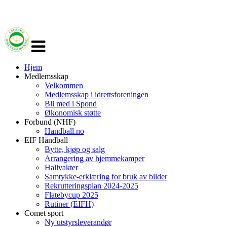
Veksle
navigasjon
Hjem
Medlemsskap
Velkommen
Medlemsskap i idrettsforeningen
Bli med i Spond
Økonomisk støtte
Forbund (NHF)
Handball.no
EIF Håndball
Bytte, kjøp og salg
Arrangering av hjemmekamper
Hallvakter
Samtykke-erklæring for bruk av bilder
Rekrutteringsplan 2024-2025
Flatebycup 2025
Rutiner (EIFH)
Comet sport
Ny utstyrsleverandør