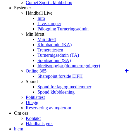
Comet Sport - klubbshop
Systemer
Håndball Live
Info
Live-kamper
Pålogging Turneringsadmin
Min Idrett
Min Idrett
Klubbadmin (KA)
Trenerattesten
Turnernigsadmin (TA)
Sportsadmin (SA)
Idrettsoppgjør (dommerregninger)
Online 365
Sharepoint forside EIFH
Spond
Spond for lag og medlemmer
Spond klubbløsning
Politiattest
Utlegg
Reservering av møterom
Om oss
Kontakt
Håndballstyret
hjem