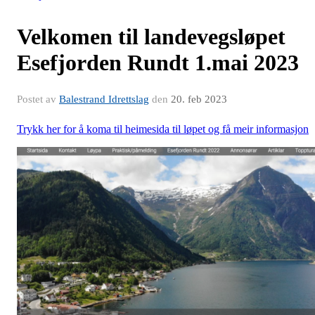
Velkomen til landevegsløpet
Esefjorden Rundt 1.mai 2023
Postet av
Balestrand Idrettslag
den
20. feb 2023
Trykk
her
for å koma til heimesida til løpet og få meir informasjon