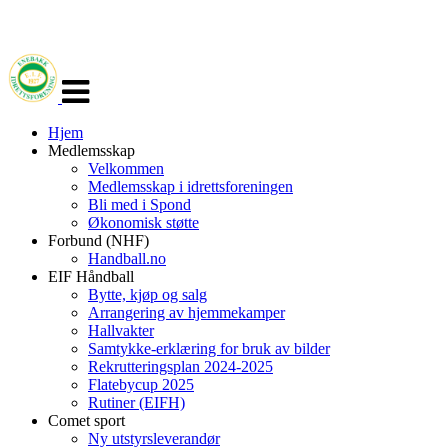
Veksle
navigasjon
Hjem
Medlemsskap
Velkommen
Medlemsskap i idrettsforeningen
Bli med i Spond
Økonomisk støtte
Forbund (NHF)
Handball.no
EIF Håndball
Bytte, kjøp og salg
Arrangering av hjemmekamper
Hallvakter
Samtykke-erklæring for bruk av bilder
Rekrutteringsplan 2024-2025
Flatebycup 2025
Rutiner (EIFH)
Comet sport
Ny utstyrsleverandør