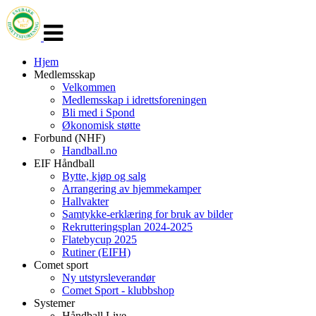
Veksle
navigasjon
Hjem
Medlemsskap
Velkommen
Medlemsskap i idrettsforeningen
Bli med i Spond
Økonomisk støtte
Forbund (NHF)
Handball.no
EIF Håndball
Bytte, kjøp og salg
Arrangering av hjemmekamper
Hallvakter
Samtykke-erklæring for bruk av bilder
Rekrutteringsplan 2024-2025
Flatebycup 2025
Rutiner (EIFH)
Comet sport
Ny utstyrsleverandør
Comet Sport - klubbshop
Systemer
Håndball Live