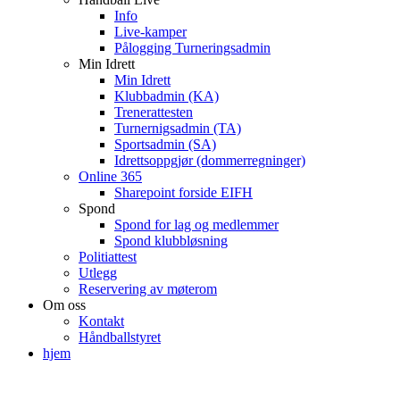
Info
Live-kamper
Pålogging Turneringsadmin
Min Idrett
Min Idrett
Klubbadmin (KA)
Trenerattesten
Turnernigsadmin (TA)
Sportsadmin (SA)
Idrettsoppgjør (dommerregninger)
Online 365
Sharepoint forside EIFH
Spond
Spond for lag og medlemmer
Spond klubbløsning
Politiattest
Utlegg
Reservering av møterom
Om oss
Kontakt
Håndballstyret
hjem