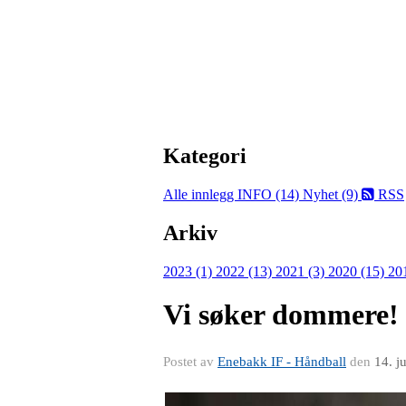
Kategori
Alle innlegg
INFO (14)
Nyhet (9)
RSS
Arkiv
2023 (1)
2022 (13)
2021 (3)
2020 (15)
20
Vi søker dommere!
Postet av
Enebakk IF - Håndball
den
14. j