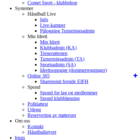
Comet Sport - klubbshop
Systemer
Håndball Live
Info
Live-kamper
Pålogging Turneringsadmin
Min Idrett
Min Idrett
Klubbadmin (KA)
Trenerattesten
Turnernigsadmin (TA)
Sportsadmin (SA)
Idrettsoppgjør (dommerregninger)
Online 365
Sharepoint forside EIFH
Spond
Spond for lag og medlemmer
Spond klubbløsning
Politiattest
Utlegg
Reservering av møterom
Om oss
Kontakt
Håndballstyret
hjem