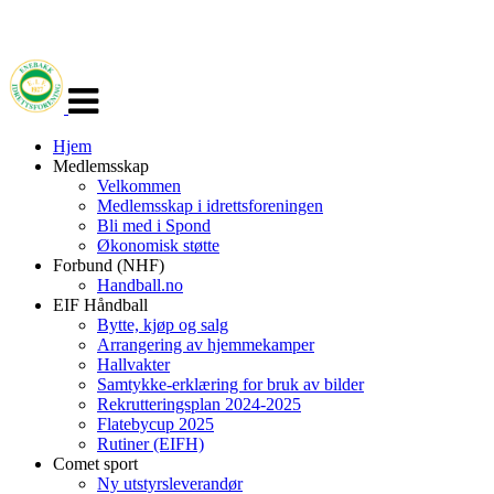
Veksle
navigasjon
Hjem
Medlemsskap
Velkommen
Medlemsskap i idrettsforeningen
Bli med i Spond
Økonomisk støtte
Forbund (NHF)
Handball.no
EIF Håndball
Bytte, kjøp og salg
Arrangering av hjemmekamper
Hallvakter
Samtykke-erklæring for bruk av bilder
Rekrutteringsplan 2024-2025
Flatebycup 2025
Rutiner (EIFH)
Comet sport
Ny utstyrsleverandør