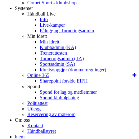
Comet Sport - klubbshop
Systemer
Håndball Live
Info
Live-kamper
Pålogging Turneringsadmin
Min Idrett
Min Idrett
Klubbadmin (KA)
Trenerattesten
Turnernigsadmin (TA)
Sportsadmin (SA)
Idrettsoppgjør (dommerregninger)
Online 365
Sharepoint forside EIFH
Spond
Spond for lag og medlemmer
Spond klubbløsning
Politiattest
Utlegg
Reservering av møterom
Om oss
Kontakt
Håndballstyret
hjem