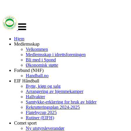
Veksle
navigasjon
Hjem
Medlemsskap
Velkommen
Medlemsskap i idrettsforeningen
Bli med i Spond
Økonomisk støtte
Forbund (NHF)
Handball.no
EIF Håndball
Bytte, kjøp og salg
Arrangering av hjemmekamper
Hallvakter
Samtykke-erklæring for bruk av bilder
Rekrutteringsplan 2024-2025
Flatebycup 2025
Rutiner (EIFH)
Comet sport
Ny utstyrsleverandør