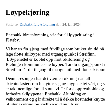
Løypekjøring
Postet av
Enebakk Idrettsforening
den
24. jan 2024
Enebakk idrettsforening står for all løypekjøring i
Flateby.
Vi har en fin gjeng med frivillige som bruker sin tid på
lage flotte skiløyper med utgangspunkt i Streifinn.
Løypenettet er koblet opp mot Skiforening og
Rælingen kommune sine løyper. Tar du utgangspunkt 
Streifinn får du tilgang til mange mil med flotte skispor
Denne sesongen har det vært en økning i antall
skientusiaster som benytter seg av løypenettet vårt, og v
er takknemlige for all støtte vi får for å opprettholde og
forbedre skiløypene i Enebakk. Alt bidrag er
velkomment og går direkte til å dekke kostnader knytte
til løypekjøring og vedlikehold av utstyr.