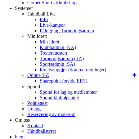
Comet Sport - klubbshop
Systemer
Håndball Live
Info
Live-kamper
Pålogging Turneringsadmin
Min Idrett
Min Idrett
Klubbadmin (KA)
Trenerattesten
Turnernigsadmin (TA)
Sportsadmin (SA)
Idrettsoppgjør (dommerregninger)
Online 365
Sharepoint forside EIFH
Spond
Spond for lag og medlemmer
Spond klubbløsning
Politiattest
Utlegg
Reservering av møterom
Om oss
Kontakt
Håndballstyret
hjem