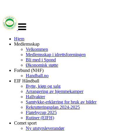
Veksle
navigasjon
Hjem
Medlemsskap
Velkommen
Medlemsskap i idrettsforeningen
Bli med i Spond
Økonomisk støtte
Forbund (NHF)
Handball.no
EIF Håndball
Bytte, kjøp og salg
Arrangering av hjemmekamper
Hallvakter
Samtykke-erklæring for bruk av bilder
Rekrutteringsplan 2024-2025
Flatebycup 2025
Rutiner (EIFH)
Comet sport
Ny utstyrsleverandør