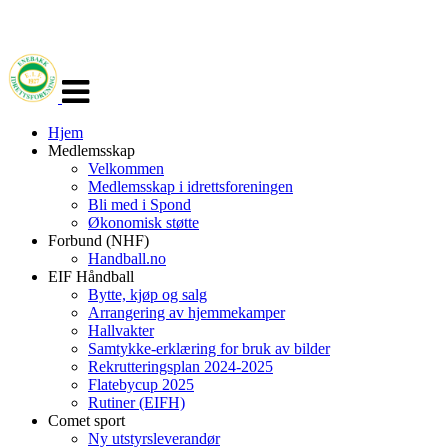
Veksle
navigasjon
Hjem
Medlemsskap
Velkommen
Medlemsskap i idrettsforeningen
Bli med i Spond
Økonomisk støtte
Forbund (NHF)
Handball.no
EIF Håndball
Bytte, kjøp og salg
Arrangering av hjemmekamper
Hallvakter
Samtykke-erklæring for bruk av bilder
Rekrutteringsplan 2024-2025
Flatebycup 2025
Rutiner (EIFH)
Comet sport
Ny utstyrsleverandør