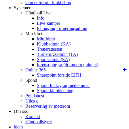
Comet Sport - klubbshop
Systemer
Håndball Live
Info
Live-kamper
Pålogging Turneringsadmin
Min Idrett
Min Idrett
Klubbadmin (KA)
Trenerattesten
Turnernigsadmin (TA)
Sportsadmin (SA)
Idrettsoppgjør (dommerregninger)
Online 365
Sharepoint forside EIFH
Spond
Spond for lag og medlemmer
Spond klubbløsning
Politiattest
Utlegg
Reservering av møterom
Om oss
Kontakt
Håndballstyret
hjem