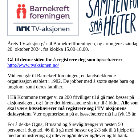
Årets TV-aksjon går til Barnekreftforeningen, og arrangeres sønda
20. oktober 2024, fra klokka 15.00-18.00.
Gå til denne siden for å registrere deg som bøssebærer:
http://www.tvaksjonen.no/
Midlene går til Barnekreftforeningen, en landsdekkende
organisasjon etablert i 1982. De jobber med å støtte støtte barn og
ungdom, samt deres familier.
I Hå Kommune trenger vi ca 200 frivilliger til å gå med bøsser på
aksjonsdagen, og i år er det idrettslagene sin tur til å bidra.
Alle so
skal være bøssebærerer må registrere seg i TV-aksjonens
datasystem.
Vær oppmerksom på at bøssebærere må ha fylt 15 år.
For å dekke Ogna, Brusand og Sirevåg trenger vi nesten 50
personer i dugnad. 46 til å gå med bøsser og 2-3 stk til å hjelpe til
med administrering og utlevering/innlevering/levering til bank.