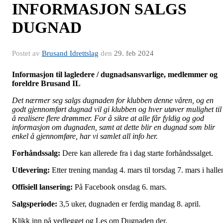
INFORMASJON SALGS
DUGNAD
Postet av
Brusand Idrettslag
den
29. feb 2024
Informasjon til lagledere / dugnadsansvarlige, medlemmer og
foreldre
Brusand IL
Det
nærmer
seg salgs dugnaden for klubben denne våren, og en
godt gjennomført dugnad vil gi klubben og hver utøver mulighet til
å realisere flere drømmer. For å sikre at alle får fyldig og god
informasjon om dugnaden, samt at dette blir en dugnad som blir
enkel å gjennomføre, har vi samlet all info her.
Forhåndssalg:
Dere kan allerede fra i dag starte forhåndssalget.
Utlevering:
Etter trening mandag 4. mars til torsdag 7. mars i halle
Offisiell lansering:
På Facebook onsdag 6. mars.
Salgsperiode:
3,5 uker, dugnaden er ferdig mandag 8. april.
Klikk inn på vedlegget og Les om Dugnaden der.