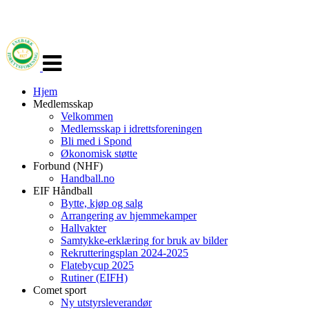
Veksle
navigasjon
Hjem
Medlemsskap
Velkommen
Medlemsskap i idrettsforeningen
Bli med i Spond
Økonomisk støtte
Forbund (NHF)
Handball.no
EIF Håndball
Bytte, kjøp og salg
Arrangering av hjemmekamper
Hallvakter
Samtykke-erklæring for bruk av bilder
Rekrutteringsplan 2024-2025
Flatebycup 2025
Rutiner (EIFH)
Comet sport
Ny utstyrsleverandør