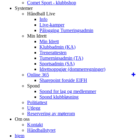
Comet Sport - klubbshop
Systemer
Håndball Live
Info
Live-kamper
Pålogging Turneringsadmin
Min Idrett
Min Idrett
Klubbadmin (KA)
Trenerattesten
Turnernigsadmin (TA)
Sportsadmin (SA)
Idrettsoppgjør (dommerregninger)
Online 365
Sharepoint forside EIFH
Spond
Spond for lag og medlemmer
Spond klubbløsning
Politiattest
Utlegg
Reservering av møterom
Om oss
Kontakt
Håndballstyret
hjem