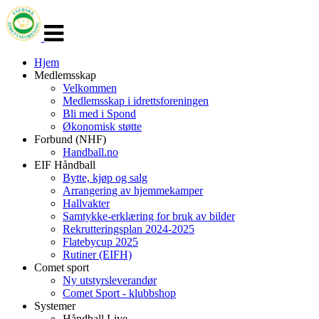
Veksle
navigasjon
Hjem
Medlemsskap
Velkommen
Medlemsskap i idrettsforeningen
Bli med i Spond
Økonomisk støtte
Forbund (NHF)
Handball.no
EIF Håndball
Bytte, kjøp og salg
Arrangering av hjemmekamper
Hallvakter
Samtykke-erklæring for bruk av bilder
Rekrutteringsplan 2024-2025
Flatebycup 2025
Rutiner (EIFH)
Comet sport
Ny utstyrsleverandør
Comet Sport - klubbshop
Systemer
Håndball Live