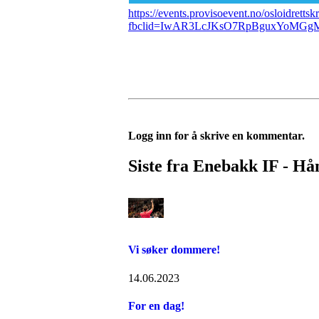
https://events.provisoevent.no/osloidret
fbclid=IwAR3LcJKsO7RpBguxYoMG
Logg inn for å skrive en kommentar.
Siste fra Enebakk IF - Hå
Vi søker dommere!
14.06.2023
For en dag!