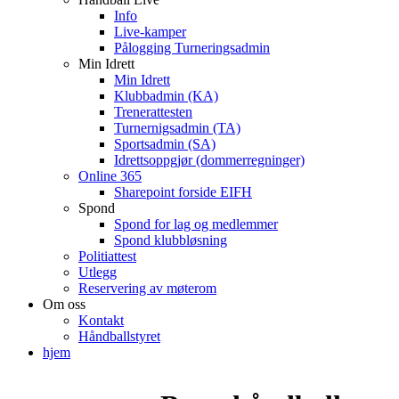
Info
Live-kamper
Pålogging Turneringsadmin
Min Idrett
Min Idrett
Klubbadmin (KA)
Trenerattesten
Turnernigsadmin (TA)
Sportsadmin (SA)
Idrettsoppgjør (dommerregninger)
Online 365
Sharepoint forside EIFH
Spond
Spond for lag og medlemmer
Spond klubbløsning
Politiattest
Utlegg
Reservering av møterom
Om oss
Kontakt
Håndballstyret
hjem