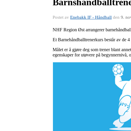
Barnshåndballtren
Postet av
Enebakk IF - Håndball
den
9. no
NHF Region Øst arrangerer barnehåndballt
Et Barnehåndballtrenerkurs består av de 4 
Målet er å gjøre deg som trener blant annet
egenskaper for utøvere på begynnernivå, og