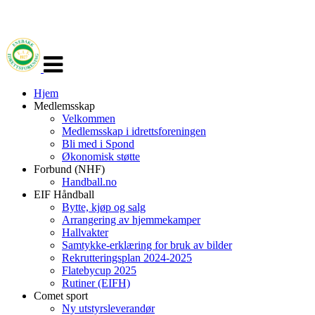
Veksle
navigasjon
Hjem
Medlemsskap
Velkommen
Medlemsskap i idrettsforeningen
Bli med i Spond
Økonomisk støtte
Forbund (NHF)
Handball.no
EIF Håndball
Bytte, kjøp og salg
Arrangering av hjemmekamper
Hallvakter
Samtykke-erklæring for bruk av bilder
Rekrutteringsplan 2024-2025
Flatebycup 2025
Rutiner (EIFH)
Comet sport
Ny utstyrsleverandør