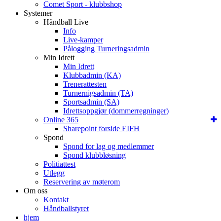
Comet Sport - klubbshop
Systemer
Håndball Live
Info
Live-kamper
Pålogging Turneringsadmin
Min Idrett
Min Idrett
Klubbadmin (KA)
Trenerattesten
Turnernigsadmin (TA)
Sportsadmin (SA)
Idrettsoppgjør (dommerregninger)
Online 365
Sharepoint forside EIFH
Spond
Spond for lag og medlemmer
Spond klubbløsning
Politiattest
Utlegg
Reservering av møterom
Om oss
Kontakt
Håndballstyret
hjem