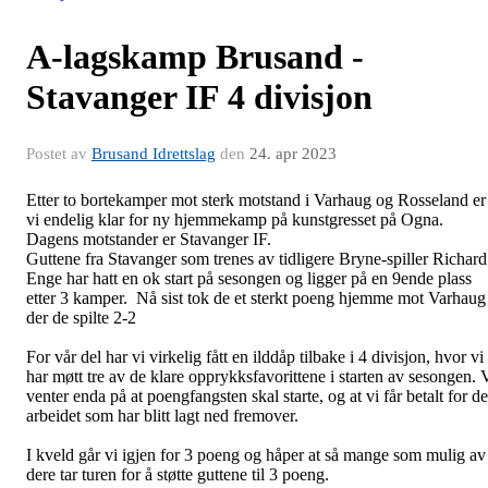
A-lagskamp Brusand -
Stavanger IF 4 divisjon
Postet av
Brusand Idrettslag
den
24. apr 2023
Etter to bortekamper mot sterk motstand i Varhaug og Rosseland er
vi endelig klar for ny hjemmekamp på kunstgresset på Ogna.
Dagens motstander er Stavanger IF.
Guttene fra Stavanger som trenes av tidligere Bryne-spiller Richard
Enge har hatt en ok start på sesongen og ligger på en 9ende plass
etter 3 kamper. Nå sist tok de et sterkt poeng hjemme mot Varhaug
der de spilte 2-2
For vår del har vi virkelig fått en ilddåp tilbake i 4 divisjon, hvor vi
har møtt tre av de klare opprykksfavorittene i starten av sesongen. 
venter enda på at poengfangsten skal starte, og at vi får betalt for de
arbeidet som har blitt lagt ned fremover.
I kveld går vi igjen for 3 poeng og håper at så mange som mulig av
dere tar turen for å støtte guttene til 3 poeng.