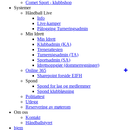
Comet Sport - klubbshop
Systemer
Håndball Live
Info
Live-kamper
Pålogging Turneringsadmin
Min Idrett
Min Idrett
Klubbadmin (KA)
Trenerattesten
Turnernigsadmin (TA)
Sportsadmin (SA)
Idrettsoppgjør (dommerregninger)
Online 365
Sharepoint forside EIFH
Spond
Spond for lag og medlemmer
Spond klubbløsning
Politiattest
Utlegg
Reservering av møterom
Om oss
Kontakt
Håndballstyret
hjem