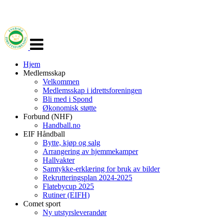
Veksle
navigasjon
Hjem
Medlemsskap
Velkommen
Medlemsskap i idrettsforeningen
Bli med i Spond
Økonomisk støtte
Forbund (NHF)
Handball.no
EIF Håndball
Bytte, kjøp og salg
Arrangering av hjemmekamper
Hallvakter
Samtykke-erklæring for bruk av bilder
Rekrutteringsplan 2024-2025
Flatebycup 2025
Rutiner (EIFH)
Comet sport
Ny utstyrsleverandør