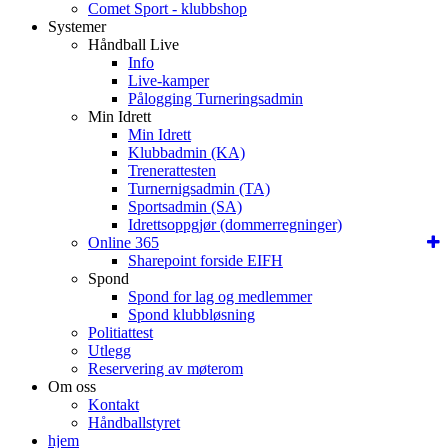
Comet Sport - klubbshop
Systemer
Håndball Live
Info
Live-kamper
Pålogging Turneringsadmin
Min Idrett
Min Idrett
Klubbadmin (KA)
Trenerattesten
Turnernigsadmin (TA)
Sportsadmin (SA)
Idrettsoppgjør (dommerregninger)
Online 365
Sharepoint forside EIFH
Spond
Spond for lag og medlemmer
Spond klubbløsning
Politiattest
Utlegg
Reservering av møterom
Om oss
Kontakt
Håndballstyret
hjem