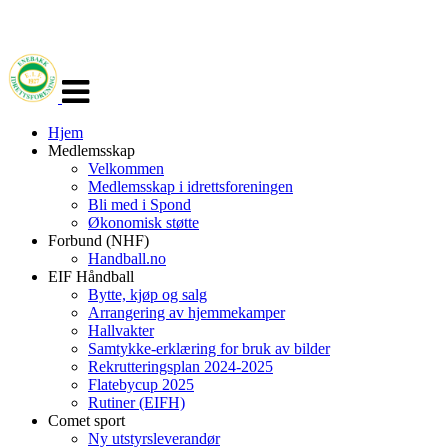
Veksle
navigasjon
Hjem
Medlemsskap
Velkommen
Medlemsskap i idrettsforeningen
Bli med i Spond
Økonomisk støtte
Forbund (NHF)
Handball.no
EIF Håndball
Bytte, kjøp og salg
Arrangering av hjemmekamper
Hallvakter
Samtykke-erklæring for bruk av bilder
Rekrutteringsplan 2024-2025
Flatebycup 2025
Rutiner (EIFH)
Comet sport
Ny utstyrsleverandør