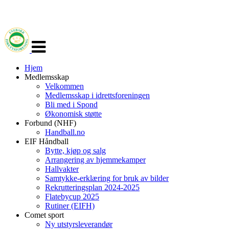
Veksle
navigasjon
Hjem
Medlemsskap
Velkommen
Medlemsskap i idrettsforeningen
Bli med i Spond
Økonomisk støtte
Forbund (NHF)
Handball.no
EIF Håndball
Bytte, kjøp og salg
Arrangering av hjemmekamper
Hallvakter
Samtykke-erklæring for bruk av bilder
Rekrutteringsplan 2024-2025
Flatebycup 2025
Rutiner (EIFH)
Comet sport
Ny utstyrsleverandør