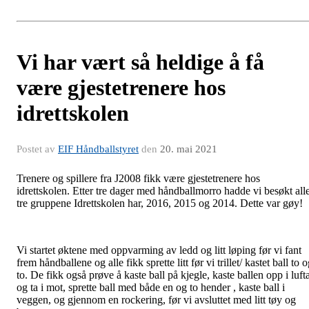
Vi har vært så heldige å få
være gjestetrenere hos
idrettskolen
Postet av
EIF Håndballstyret
den
20. mai 2021
Trenere og spillere fra J2008 fikk være gjestetrenere hos
idrettskolen. Etter tre dager med håndballmorro hadde vi besøkt all
tre gruppene Idrettskolen har, 2016, 2015 og 2014. Dette var gøy!
Vi startet øktene med oppvarming av ledd og litt løping før vi fant
frem håndballene og alle fikk sprette litt før vi trillet/ kastet ball to 
to. De fikk også prøve å kaste ball på kjegle, kaste ballen opp i luft
og ta i mot, sprette ball med både en og to hender , kaste ball i
veggen, og gjennom en rockering, før vi avsluttet med litt tøy og