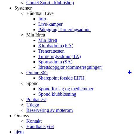
Comet Sport - klubbshop
Systemer
Håndball Live
Info
Live-kamper
Pålogging Turneringsadmin
Min Idrett
Min Idrett
Klubbadmin (KA)
Trenerattesten
Turnernigsadmin (TA)
Sportsadmin (SA)
Idrettsoppgjør (dommerregninger)
Online 365
Sharepoint forside EIFH
Spond
Spond for lag og medlemmer
Spond klubbløsning
Politiattest
Utlegg
Reservering av møterom
Om oss
Kontakt
Håndballstyret
hjem