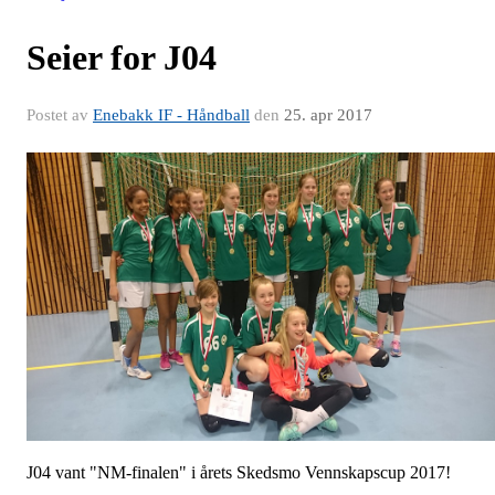
Seier for J04
Postet av
Enebakk IF - Håndball
den
25. apr 2017
J04 vant "NM-finalen" i årets Skedsmo Vennskapscup 2017!