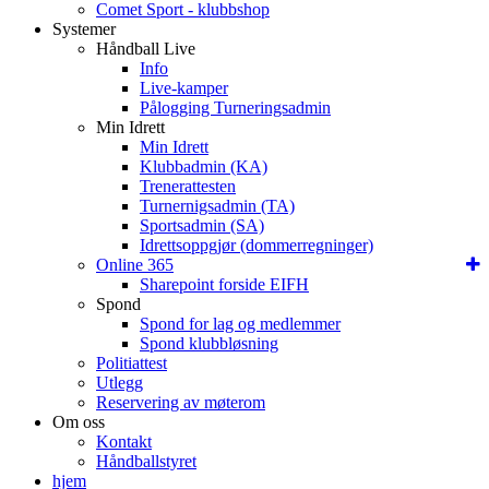
Comet Sport - klubbshop
Systemer
Håndball Live
Info
Live-kamper
Pålogging Turneringsadmin
Min Idrett
Min Idrett
Klubbadmin (KA)
Trenerattesten
Turnernigsadmin (TA)
Sportsadmin (SA)
Idrettsoppgjør (dommerregninger)
Online 365
Sharepoint forside EIFH
Spond
Spond for lag og medlemmer
Spond klubbløsning
Politiattest
Utlegg
Reservering av møterom
Om oss
Kontakt
Håndballstyret
hjem